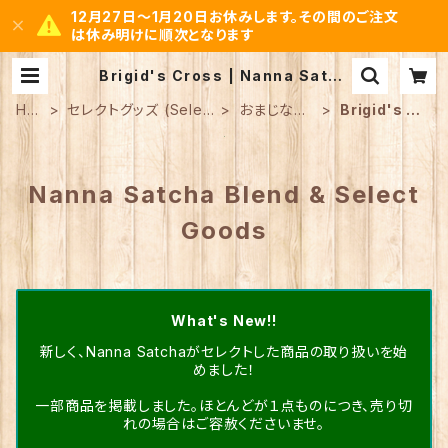
12月27日～1月20日お休みします。その間のご注文
は休み明けに順次となります
Brigid's Cross | Nanna Satch
a Select by Mystic Space Noa
h
HO
セレクトグッズ (Selec
おまじない
Brigid's C
ME
t goods)
ツール
ross
Nanna Satcha Blend & Select
Goods
What's New!!
新しく、Nanna Satchaがセレクトした商品の取り扱いを始
めました！
一部商品を掲載しました。ほとんどが１点ものにつき、売り切
れの場合はご容赦くださいませ。