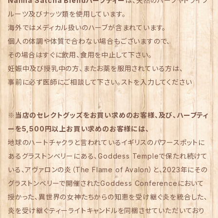
Nanna Satcha Blendハーブティー
は、天然のハーブやドライフ
ルーツ及びナッツ類を使用しています。
海外ではメディカル扱いのハーブが含まれています。
個人の体調や体質で合わない場合もございますので、
その場合はすぐに飲用、食用を中止して下さい。
妊娠中及び授乳中の方、またお薬を服用されている方は、
事前に必ず医師にご相談して下さい。ストを入力してください
※当店のセレクトグッズをお買い求めのお客様、及び、ハーブティ
ーを5,500円以上お買い求めのお客様には、
地球のハートチャクラと言われているイギリスのパワースポットに
あるグラストンベリーにある、Goddess Templeで保たれ続けて
いる、アヴァロンの炎（The Flame of Avalon）と、2023年にその
グラストンベリーで開催されたGoddess Conferenceにおいて
授かった、異世界の女神たちからの知恵を受け継ぐ炎を統合した、
炎を受け継ぐティーライトキャンドルを同梱させていただいており