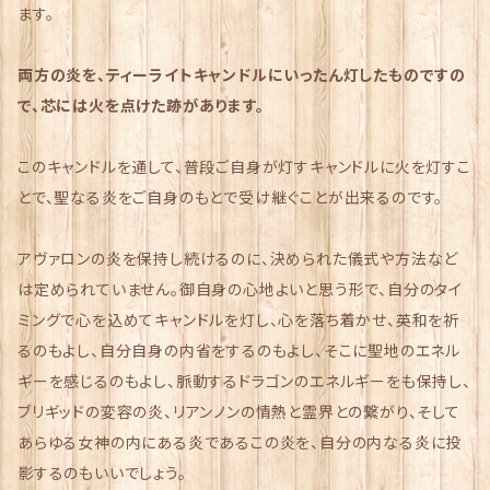
ます。
両方の炎を、ティーライトキャンドルにいったん灯したものですの
で、芯には火を点けた跡があります。
このキャンドルを通して、普段ご自身が灯すキャンドルに火を灯すこ
とで、聖なる炎をご自身のもとで受け継ぐことが出来るのです。
アヴァロンの炎を保持し続けるのに、決められた儀式や方法など
は定められていません。御自身の心地よいと思う形で、自分のタイ
ミングで心を込めてキャンドルを灯し、心を落ち着かせ、英和を祈
るのもよし、自分自身の内省をするのもよし、そこに聖地のエネル
ギーを感じるのもよし、脈動するドラゴンのエネルギーをも保持し、
ブリギッドの変容の炎、リアンノンの情熱と霊界との繋がり、そして
あらゆる女神の内にある炎であるこの炎を、自分の内なる炎に投
影するのもいいでしょう。