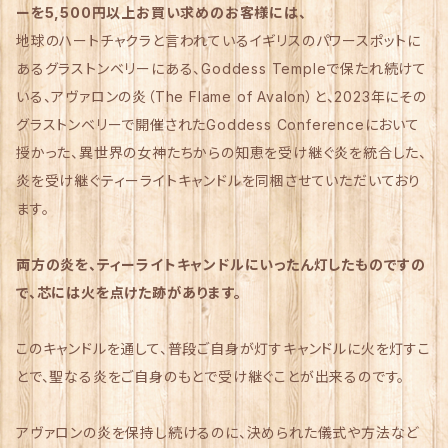
ーを5,500円以上お買い求めのお客様には、
地球のハートチャクラと言われているイギリスのパワースポットに
あるグラストンベリーにある、Goddess Templeで保たれ続けて
いる、アヴァロンの炎（The Flame of Avalon）と、2023年にその
グラストンベリーで開催されたGoddess Conferenceにおいて
授かった、異世界の女神たちからの知恵を受け継ぐ炎を統合した、
炎を受け継ぐティーライトキャンドルを同梱させていただいており
ます。
両方の炎を、ティーライトキャンドルにいったん灯したものですの
で、芯には火を点けた跡があります。
このキャンドルを通して、普段ご自身が灯すキャンドルに火を灯すこ
とで、聖なる炎をご自身のもとで受け継ぐことが出来るのです。
アヴァロンの炎を保持し続けるのに、決められた儀式や方法など