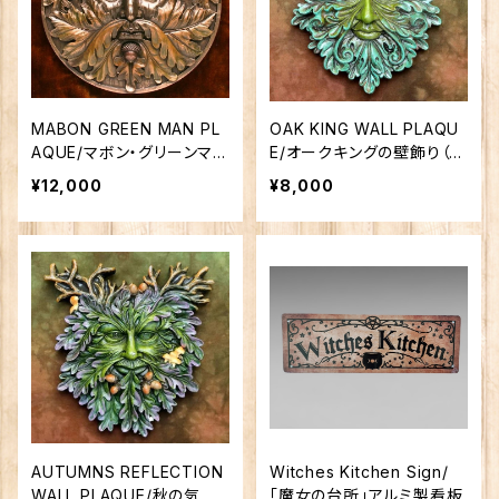
MABON GREEN MAN PL
OAK KING WALL PLAQU
AQUE/マボン・グリーンマ
E/オークキングの壁飾り（夏
ン・プラク（秋分のグリーン
の王）
¥12,000
¥8,000
マンの壁飾り）
AUTUMNS REFLECTION
Witches Kitchen Sign/
WALL PLAQUE/秋の気配
「魔女の台所」アルミ製看板