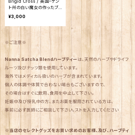
Brigid Cross / 英国・ケン
ト州の白い魔女の作ったブリ
ギッド・クロス
¥3,000
※ご注意※
Nanna Satcha Blendハーブティー
は、天然のハーブやドライフ
ルーツ及びナッツ類を使用しています。
海外ではメディカル扱いのハーブが含まれています。
個人の体調や体質で合わない場合もございますので、
その場合はすぐに飲用、食用を中止して下さい。
妊娠中及び授乳中の方、またお薬を服用されている方は、
事前に必ず医師にご相談して下さい。ストを入力してください
※当店のセレクトグッズをお買い求めのお客様、及び、ハーブティ