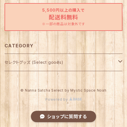
5,500円以上の購入で
配送料無料
※一部の商品は対象外です
CATEGORY
セレクトグッズ (Select goods)
Star Child製 インセンス 他
© Nanna Satcha Select by Mystic Space Noah
アルター（祭壇）グッズ
Powered by
インセンスホルダー
スタチュー（小像）
ショップに質問する