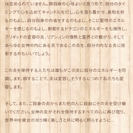
は定められていません。御自身の心地よいと思う形で、自分のタイ
ミングで心を込めてキャンドルを灯し、心を落ち着かせ、英和を祈
るのもよし、自分自身の内省をするのもよし、そこに聖地のエネル
ギーを感じるのもよし、脈動するドラゴンのエネルギーをも保持し、
ブリギッドの変容の炎、リアンノンの情熱と霊界との繋がり、そして
あらゆる女神の内にある炎であるこの炎を、自分の内なる炎に投
影するのもいいでしょう。
この炎を保持する人たちは誰もがこの炎に自分のエネルギーを同
調します。相することで、炎は変容しそうするにつれて私たちも変
容します。
そして、また、ご自身の炎からまた他の人に自由にその炎を受け継
いでください。女神の炎がそれを保持するすべての心に再び宿り、
世界中を彼女の光り輝く美しさと共に明るく照らすように…