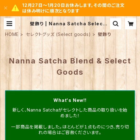
12月27日～1月20日お休みします。その間のご注文
は休み明けに順次となります
壁飾り | Nanna Satcha Select b
y Mystic Space Noah
HOME
セレクトグッズ (Select goods)
壁飾り
Nanna Satcha Blend & Select
Goods
What's New!!
新しく、Nanna Satchaがセレクトした商品の取り扱いを始
めました！
一部商品を掲載しました。ほとんどが１点ものにつき、売り切
れの場合はご容赦くださいませ。