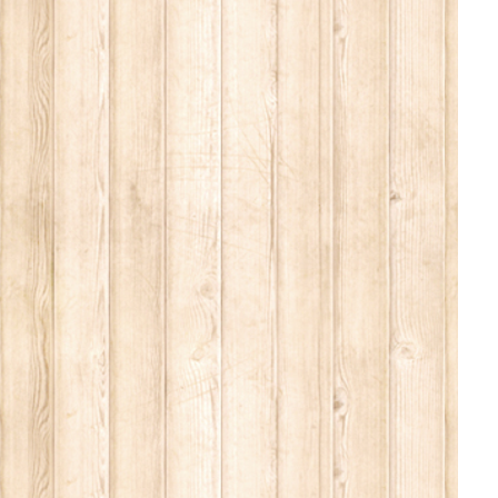
小看板
おまじないツール
The Goddess & Greenman
Goddess
The Wonky Broomstick
Green Man
Brigid's Cross
Fairy（妖精）
Hare（うさぎ）
魔女グッズ
その他