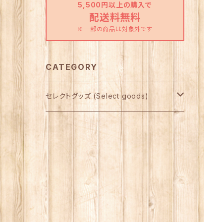
5,500円以上の購入で
配送料無料
※一部の商品は対象外です
CATEGORY
セレクトグッズ (Select goods)
Star Child製 インセンス 他
アルター（祭壇）グッズ
インセンスホルダー
スタチュー（小像）
壁飾り