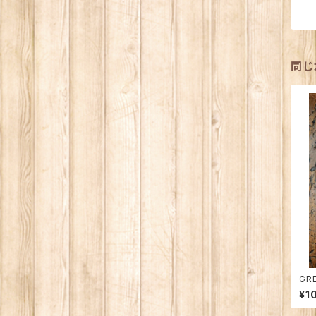
同じ
GR
マン
¥1