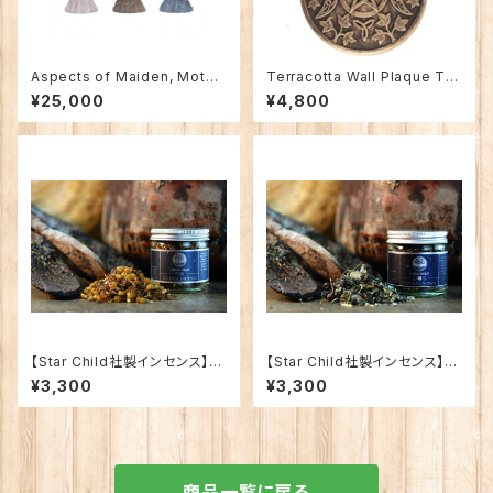
Aspects of Maiden, Mothe
Terracotta Wall Plaque Tri
r and Crone/処女（おとめ）、
ple Moon/テラコッタ壁飾り
¥25,000
¥4,800
母、老女の側面の女神像３体セ
トリプル・ムーン（三相の月）
ット
【Star Child社製インセンス】G
【Star Child社製インセンス】C
REEN MAN INCENSE/グリー
ERIDWEN INCENSE/ケリトフ
¥3,300
¥3,300
ンマン
ェン
商品一覧に戻る