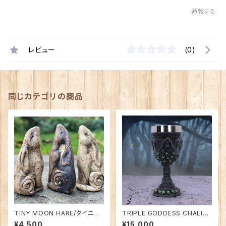
通報する
レビュー
(0)
同じカテゴリの商品
TINY MOON HARE/タイニー・
TRIPLE GODDESS CHALIC
ムーン・ヘア（小さな月見うさ
E/トリプル・ゴッデス・チャリス
¥4,500
¥15,000