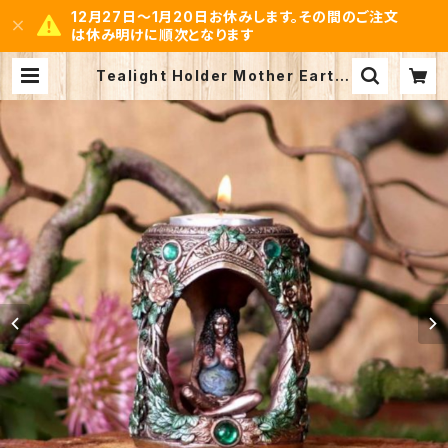
12月27日～1月20日お休みします。その間のご注文
は休み明けに順次となります
Tealight Holder Mother Earth/
大地の母なる女神（地母神）のティー
ライトホルダー | Nanna Satcha
Select by Mystic Space Noah