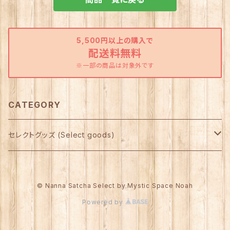
5,500円以上の購入で
配送料無料
※一部の商品は対象外です
CATEGORY
セレクトグッズ (Select goods)
Star Child製 インセンス 他
© Nanna Satcha Select by Mystic Space Noah
アルター（祭壇）グッズ
Powered by
インセンスホルダー
スタチュー（小像）