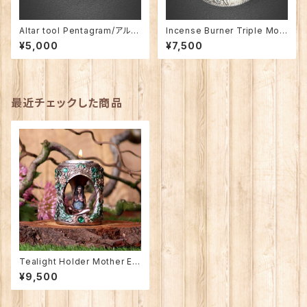
Altar tool Pentagram/アルタ
Incense Burner Triple Moo
ー(祭壇用)ペンタグラムプレー
n/インセンス・バーナー トリプ
¥5,000
¥7,500
ト
ル・ムーン
最近チェックした商品
Tealight Holder Mother Ear
th/大地の母なる女神（地母神）
¥9,500
のティーライトホルダー